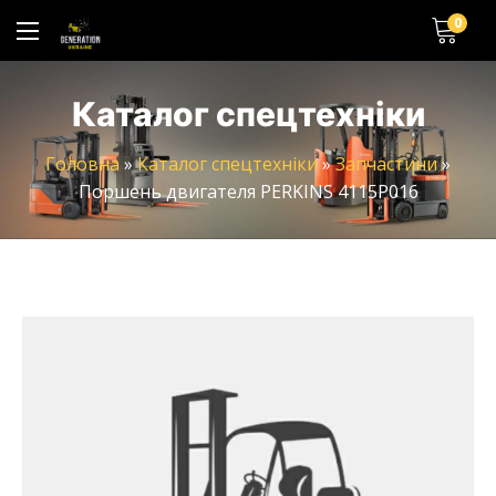
0
Каталог спецтехніки
Головна
»
Каталог спецтехніки
»
Запчастини
»
Поршень двигателя PERKINS 4115P016