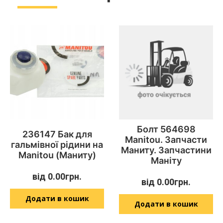
Болт 564698
236147 Бак для
Manitou. Запчасти
гальмівної рідини на
Маниту. Запчастини
Manitou (Маниту)
Маніту
від
0.00
грн.
від
0.00
грн.
Додати в кошик
Додати в кошик