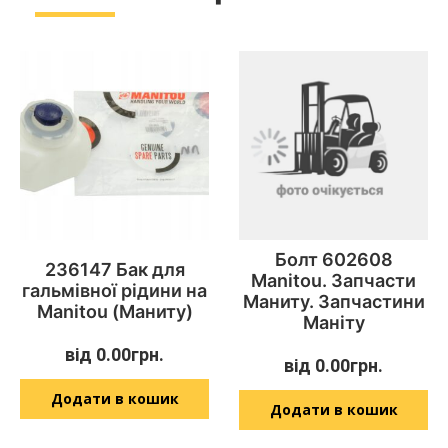
Болт 602608
236147 Бак для
Manitou. Запчасти
гальмівної рідини на
Маниту. Запчастини
Manitou (Маниту)
Маніту
від
0.00
грн.
від
0.00
грн.
Додати в кошик
Додати в кошик