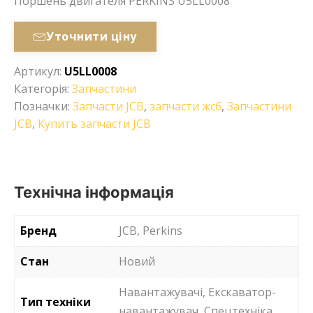
Поршень двигателя PERKINS U5LL0008
Уточнити ціну
Артикул:
U5LL0008
Категорія:
Запчастини
Позначки:
Запчасти JCB
,
запчасти жсб
,
Запчастини
JCB
,
Купить запчасти JCB
Технічна інформація
Бренд
JCB, Perkins
Стан
Новий
Навантажувачі, Екскаватор-
Тип техніки
навантажувач, Спецтехніка