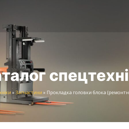
талог спецтехн
хніки
»
Запчастини
»
Прокладка головки блока (ремонтни