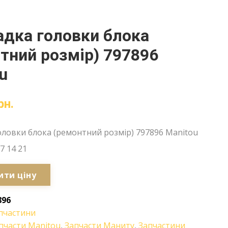
дка головки блока
тний розмір) 797896
u
рн.
ловки блока (ремонтний розмір) 797896 Manitou
7 14 21
ити ціну
896
пчастини
пчасти Manitou
,
Запчасти Маниту
,
Запчастини