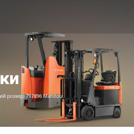
іки
й розмір) 797896 Manitou