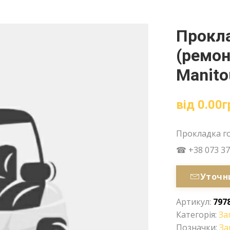
Прокла
(ремон
Manito
від
0.00
г
Прокладка го
☎ +38 073 37
Уточн
Артикул:
797
Категорія:
За
Позначки:
За