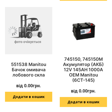
745150, 745150M
551538 Manitou
Акумулятор (АКБ)
Бачок омивача
12V 145AH 1000A
лобового скла
OEM Manitou
(6СТ-145)
від
0.00
грн.
від
0.00
грн.
Додати в кошик
Додати в кошик