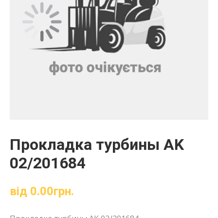
Прокладка турбины AK
02/201684
від
0.00
грн.