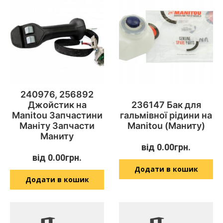
240976, 256892
Джойстик на
236147 Бак для
Manitou Запчастини
гальмівної рідини на
Маніту Запчасти
Manitou (Маниту)
Маниту
від
0.00
грн.
від
0.00
грн.
Додати в кошик
Додати в кошик