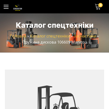
0
Каталог спецтехніки
Головна
»
Каталог спецтехніки
»
Запчастини
»
Пружина дискова 106609 Manitou