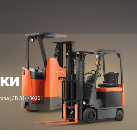
іки
аза JCB 814/00201