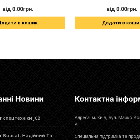
від
0.00
грн.
від
0.00
грн.
Додати в кошик
Додати в коши
анні Новини
Контактна інфор
Адреса: м. Київ, вул. Марко В
 спецтехніки JCB
А
 Bobcat: Надійний Та
Спеціальна підтримка та прод