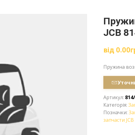
Пружин
JCB 81
від
0.00
г
Пружина возв
Уточн
Артикул:
814
Категорія:
За
Позначки:
За
запчасти JCB