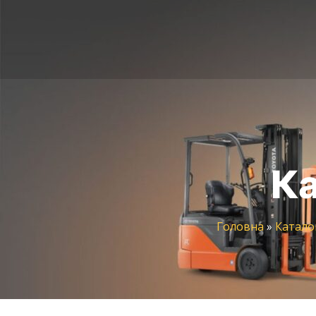
Ка
Головна
»
Катало