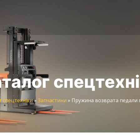
талог спецтехн
г спецтехніки
»
Запчастини
»
Пружина возврата педали г