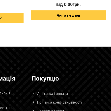
від
0.00
грн.
Читати далі
к
мація
Покупцю
овчок 18
Доставка і оплата
Політика конфіденційності
аж: +38
Договір оферти