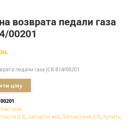
а возврата педали газа
4/00201
рн.
рата педали газа JCB 814/00201
ити ціну
/00201
пчастини
пчасти JCB
,
запчасти жсб
,
Запчастини JCB
,
Купить