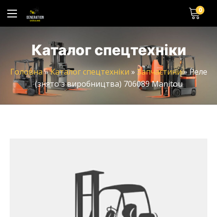
0
Каталог спецтехніки
Головна
»
Каталог спецтехніки
»
Запчастини
»
Реле
(знято з виробництва) 706089 Manitou