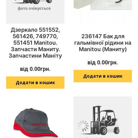
Дзеркало 551552,
561426, 749770,
236147 Бак для
551451 Manitou.
гальмівної рідини на
Запчасти Маниту.
Manitou (Маниту)
Запчастини Маніту
від
0.00
грн.
від
0.00
грн.
Додати в кошик
Додати в кошик