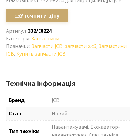
Ремкомплект 332/E8224 для гидроцилиндра JCB
Уточнити ціну
Артикул:
332/E8224
Категорія:
Запчастини
Позначки:
Запчасти JCB
,
запчасти жсб
,
Запчастини
JCB
,
Купить запчасти JCB
Технічна інформація
Бренд
JCB
Стан
Новий
Навантажувачі, Екскаватор-
Тип техніки
навантажувач, Спецтехніка