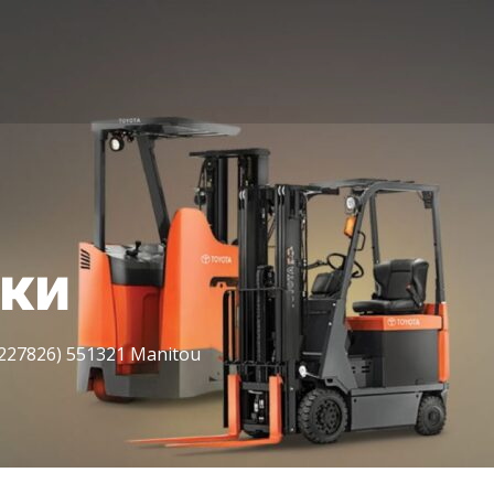
іки
227826) 551321 Manitou