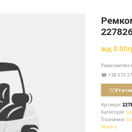
Ремком
227826
від
0.00
г
Ремкомплект 
☎ +38 073 37
Уточн
Артикул:
227
Категорія:
За
Позначки:
За
Маніту