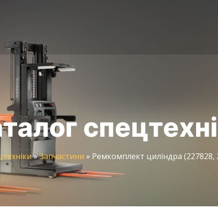
талог спецтехн
цтехніки
»
Запчастини
»
Ремкомплект циліндра (227828, 