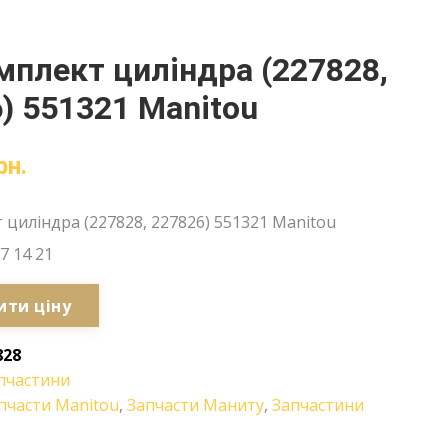
плект циліндра (227828,
) 551321 Manitou
рн.
циліндра (227828, 227826) 551321 Manitou
7 14 21
ити ціну
828
пчастини
пчасти Manitou
,
Запчасти Маниту
,
Запчастини