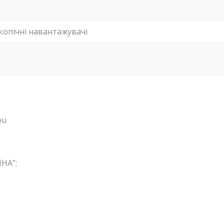
копічні навантажувачі
ou
НА”: