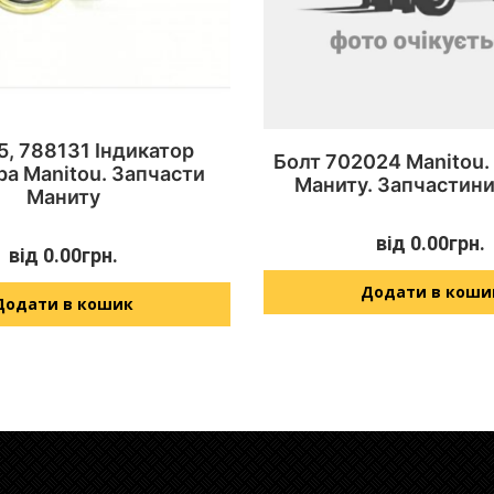
, 788131 Індикатор
Болт 702024 Manitou.
ра Manitou. Запчасти
Маниту. Запчастини
Маниту
від
0.00
грн.
від
0.00
грн.
Додати в коши
Додати в кошик