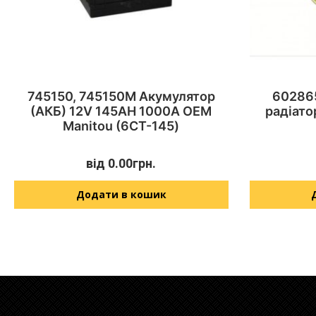
745150, 745150M Акумулятор
602865
(АКБ) 12V 145AH 1000A OEM
радіато
Manitou (6СТ-145)
від
0.00
грн.
Додати в кошик