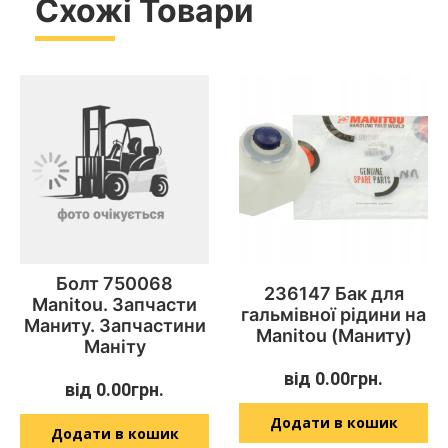
Схожі Товари
Болт 750068
236147 Бак для
Manitou. Запчасти
гальмівної рідини на
Маниту. Запчастини
Manitou (Маниту)
Маніту
від
0.00
грн.
від
0.00
грн.
Додати в кошик
Додати в кошик