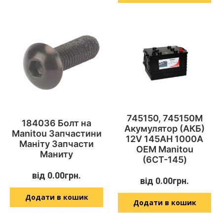
745150, 745150M
184036 Болт на
Акумулятор (АКБ)
Manitou Запчастини
12V 145AH 1000A
Маніту Запчасти
OEM Manitou
Маниту
(6СТ-145)
від
0.00
грн.
від
0.00
грн.
Додати в кошик
Додати в кошик