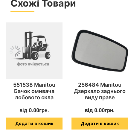
Схожі Товари
551538 Manitou
256484 Manitou
Бачок омивача
Дзеркало заднього
лобового скла
виду праве
від
0.00
грн.
від
0.00
грн.
Додати в кошик
Додати в кошик