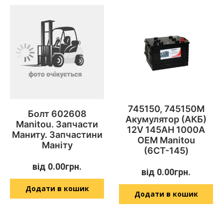
745150, 745150M
Болт 602608
Акумулятор (АКБ)
Manitou. Запчасти
12V 145AH 1000A
Маниту. Запчастини
OEM Manitou
Маніту
(6СТ-145)
від
0.00
грн.
від
0.00
грн.
Додати в кошик
Додати в кошик