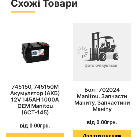
Схожі Товари
745150, 745150M
Болт 702024
Акумулятор (АКБ)
Manitou. Запчасти
12V 145AH 1000A
Маниту. Запчастини
OEM Manitou
Маніту
(6СТ-145)
від
0.00
грн.
від
0.00
грн.
Додати в кошик