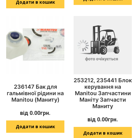
Додати в кошик
253212, 235441 Блок
236147 Бак для
керування на
гальмівної рідини на
Manitou Запчастини
Manitou (Маниту)
Маніту Запчасти
Маниту
від
0.00
грн.
від
0.00
грн.
Додати в кошик
Додати в кошик