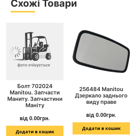
Схожі Товари
Болт 702024
256484 Manitou
Manitou. Запчасти
Дзеркало заднього
Маниту. Запчастини
виду праве
Маніту
від
0.00
грн.
від
0.00
грн.
Додати в кошик
Додати в кошик