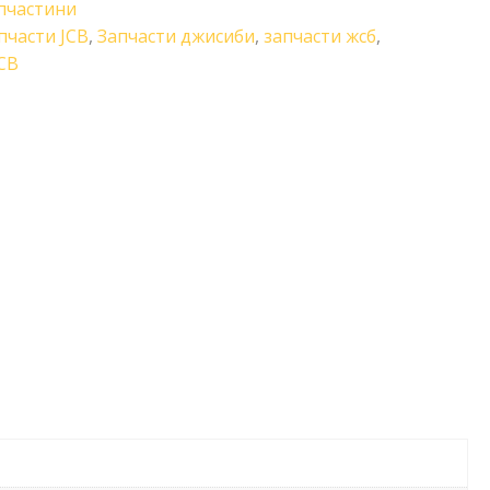
пчастини
пчасти JCB
,
Запчасти джисиби
,
запчасти жсб
,
CB