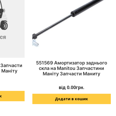
551569 Амортизатор заднього
 Запчасти
скла на Manitou Запчастини
 Маніту
Маніту Запчасти Маниту
від
0.00
грн.
к
Додати в кошик