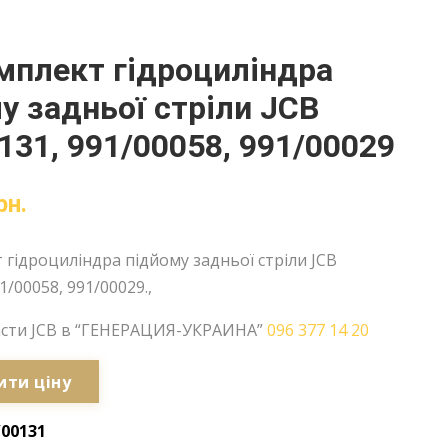
мплект гідроциліндра
у задньої стріли JCB
131, 991/00058, 991/00029
рн.
гідроциліндра підйому задньої стріли JCB
1/00058, 991/00029.,
асти JCB в “ГЕНЕРАЦИЯ-УКРАИНА”
096 377 14 20
ити ціну
/00131