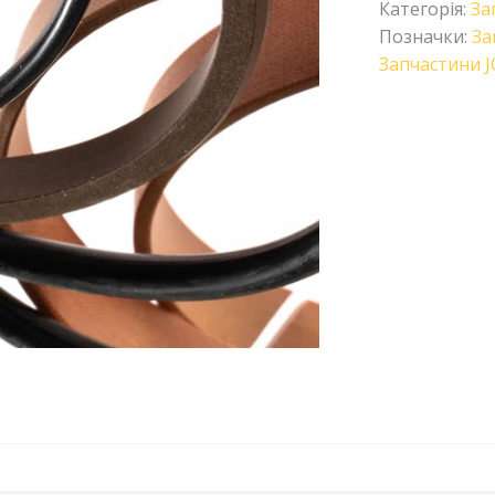
Категорія:
За
Позначки:
За
Запчастини J