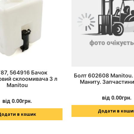
87, 564916 Бачок
Болт 602608 Manitou.
овий склоомивача 3 л
Маниту. Запчастини
Manitou
від
0.00
грн.
від
0.00
грн.
Додати в коши
Додати в кошик