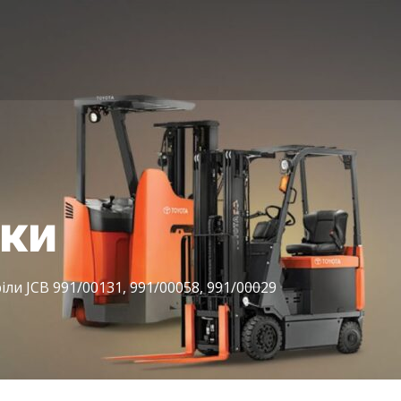
іки
ли JCB 991/00131, 991/00058, 991/00029