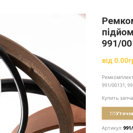
Ремко
підйом
991/00
від
0.00
г
Ремкомплект 
991/00131, 99
Купить запч
Уточн
Артикул:
991