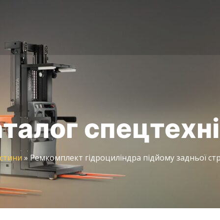
талог спецтехн
стини
»
Ремкомплект гідроциліндра підйому задньої стрі