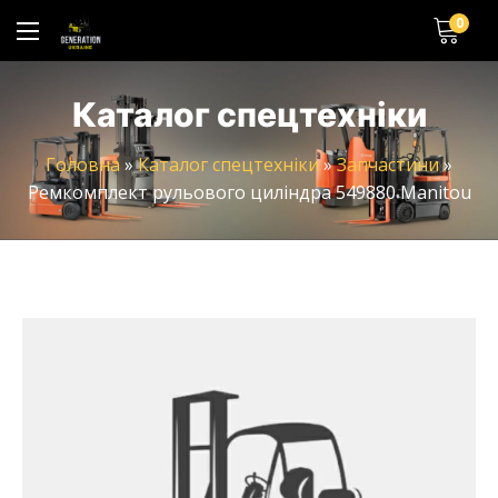
0
Каталог спецтехніки
Головна
»
Каталог спецтехніки
»
Запчастини
»
Ремкомплект рульового циліндра 549880 Manitou