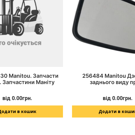
30 Manitou. Запчасти
256484 Manitou Дз
. Запчастини Маніту
заднього виду п
від
0.00
грн.
від
0.00
грн.
Додати в кошик
Додати в коши