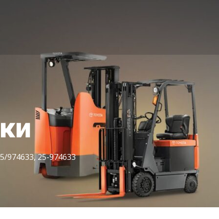
іки
5/974633, 25-974633