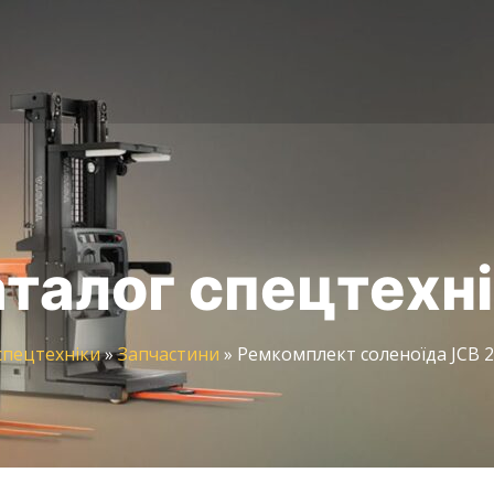
талог спецтехн
спецтехніки
»
Запчастини
»
Ремкомплект соленоїда JCB 2