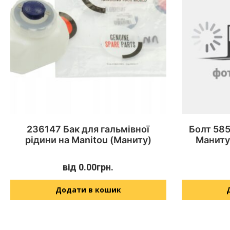
236147 Бак для гальмівної
Болт 585
рідини на Manitou (Маниту)
Маниту
від
0.00
грн.
Додати в кошик