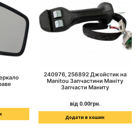
240976, 256892 Джойстик на
еркало
Manitou Запчастини Маніту
раве
Запчасти Маниту
від
0.00
грн.
к
Додати в кошик