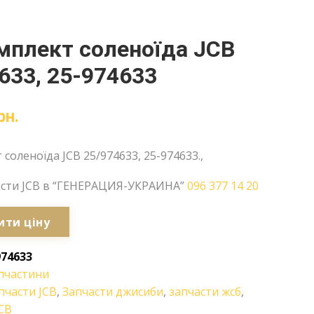
мплект соленоїда JCB
633, 25-974633
рн.
соленоїда JCB 25/974633, 25-974633.,
асти JCB в “ГЕНЕРАЦИЯ-УКРАИНА”
096 377 14 20
ити ціну
974633
пчастини
пчасти JCB
,
Запчасти джисиби
,
запчасти жсб
,
CB