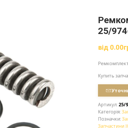
Ремко
25/974
від
0.00
г
Ремкомплект 
Купить запч
Уточн
Артикул:
25/
Категорія:
За
Позначки:
За
Запчастини J