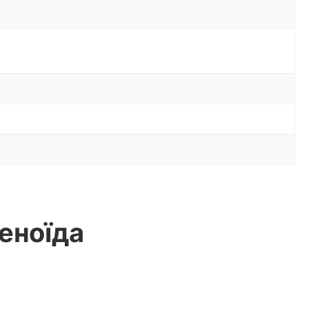
еноїда