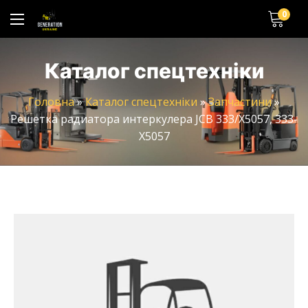
0
Каталог спецтехніки
Головна
»
Каталог спецтехніки
»
Запчастини
»
Решетка радиатора интеркулера JCB 333/X5057, 333-
X5057