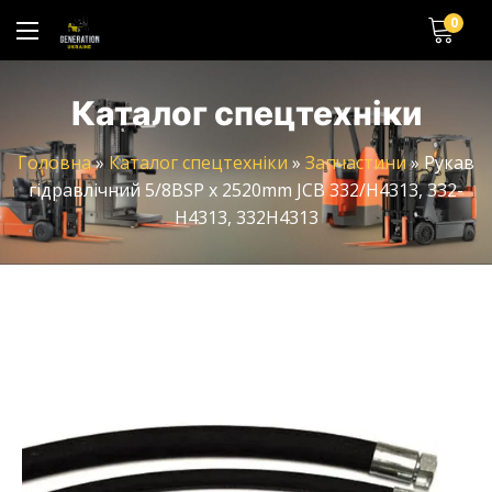
0
Каталог спецтехніки
Головна
»
Каталог спецтехніки
»
Запчастини
»
Рукав
гідравлічний 5/8BSP x 2520mm JCB 332/H4313, 332-
H4313, 332H4313