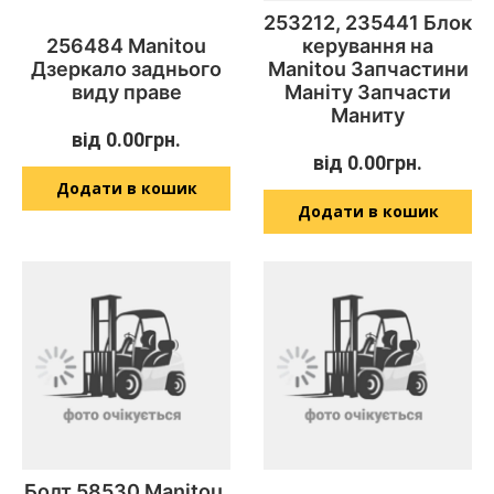
253212, 235441 Блок
256484 Manitou
керування на
Дзеркало заднього
Manitou Запчастини
виду праве
Маніту Запчасти
Маниту
від
0.00
грн.
від
0.00
грн.
Додати в кошик
Додати в кошик
Болт 58530 Manitou.