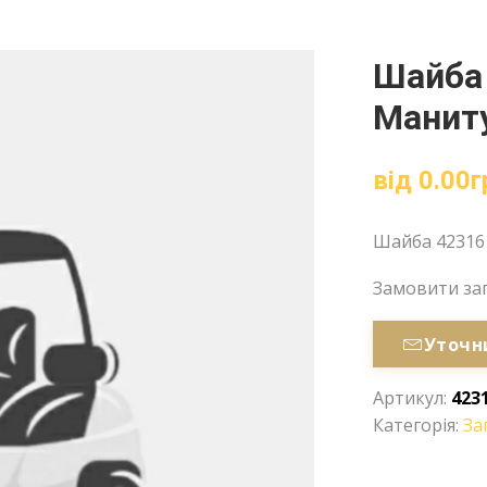
Шайба 
Маниту
від
0.00
г
Шайба 42316 
Замовити за
Уточн
Артикул:
423
Категорія:
За