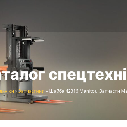
талог спецтехн
ехніки
»
Запчастини
»
Шайба 42316 Manitou. Запчасти Ма