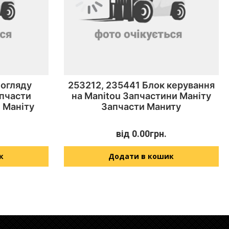
 огляду
253212, 235441 Блок керування
апчасти
на Manitou Запчастини Маніту
 Маніту
Запчасти Маниту
від
0.00
грн.
к
Додати в кошик