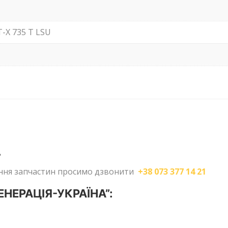
-X 735 T LSU
.
лення запчастин просимо дзвонити
+38 073 377 14 21
ГЕНЕРАЦІЯ-УКРАЇНА”: