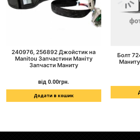
240976, 256892 Джойстик на
Болт 72
Manitou Запчастини Маніту
Маниту
Запчасти Маниту
від
0.00
грн.
Додати в кошик