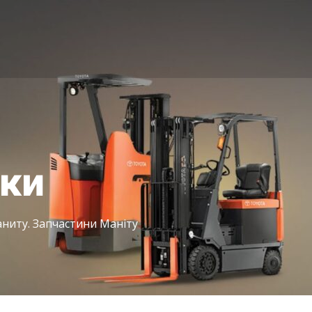
іки
ниту. Запчастини Маніту