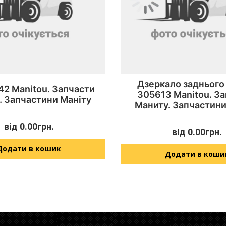
Дзеркало заднього
42 Manitou. Запчасти
305613 Manitou. З
. Запчастини Маніту
Маниту. Запчастини
від
0.00
грн.
від
0.00
грн.
Додати в кошик
Додати в коши