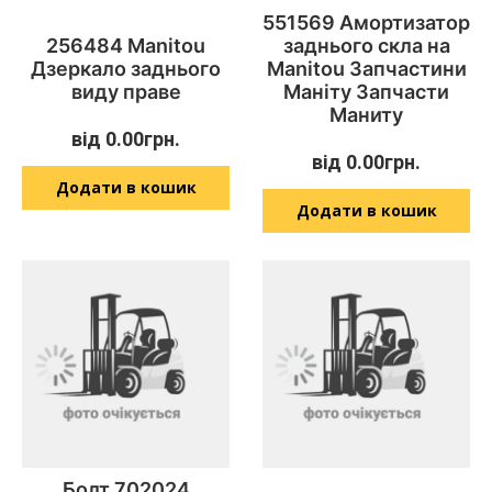
551569 Амортизатор
256484 Manitou
заднього скла на
Дзеркало заднього
Manitou Запчастини
виду праве
Маніту Запчасти
Маниту
від
0.00
грн.
від
0.00
грн.
Додати в кошик
Додати в кошик
Болт 702024