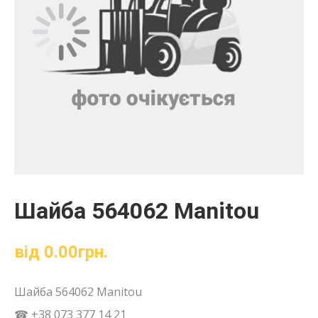
Шайба 564062 Manitou
від
0.00
грн.
Шайба 564062 Manitou
☎ +38 073 377 14 21