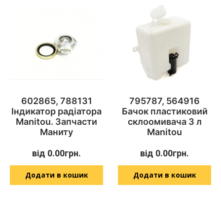
602865, 788131
795787, 564916
Індикатор радіатора
Бачок пластиковий
Manitou. Запчасти
склоомивача 3 л
Маниту
Manitou
від
0.00
грн.
від
0.00
грн.
Додати в кошик
Додати в кошик