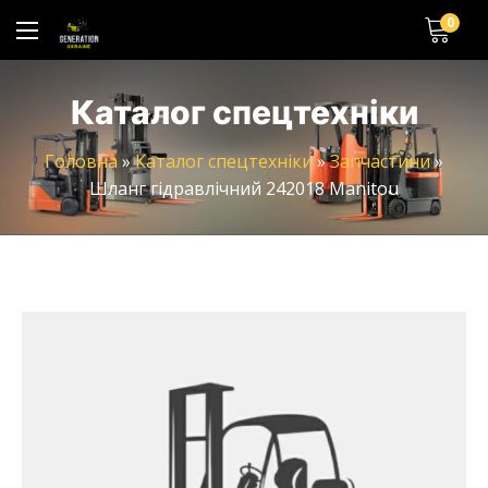
0
Каталог спецтехніки
Головна
»
Каталог спецтехніки
»
Запчастини
»
Шланг гідравлічний 242018 Manitou