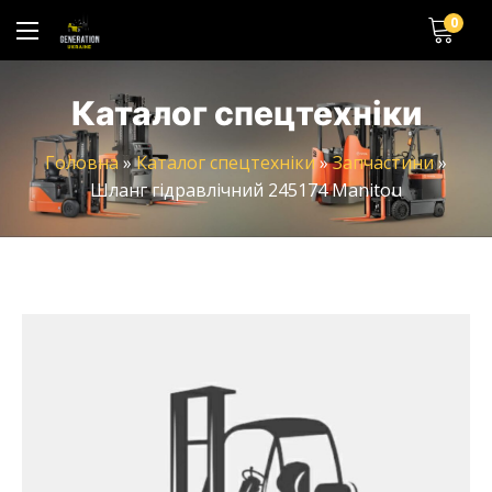
0
Каталог спецтехніки
Головна
»
Каталог спецтехніки
»
Запчастини
»
Шланг гідравлічний 245174 Manitou