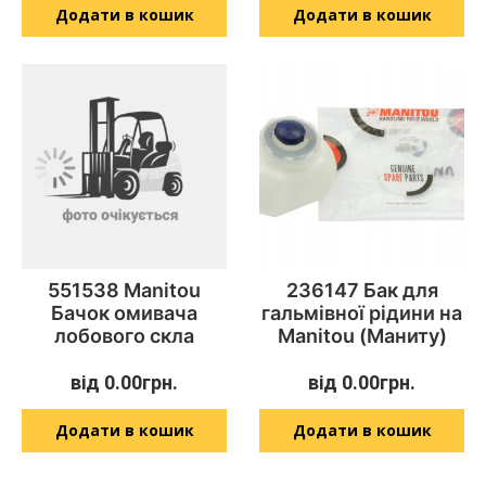
Додати в кошик
Додати в кошик
551538 Manitou
236147 Бак для
Бачок омивача
гальмівної рідини на
лобового скла
Manitou (Маниту)
від
0.00
грн.
від
0.00
грн.
Додати в кошик
Додати в кошик