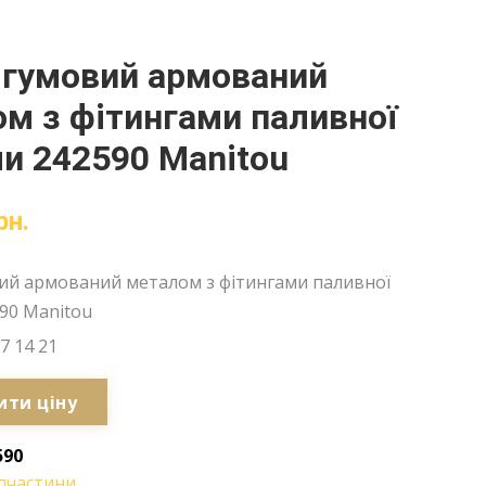
 гумовий армований
м з фітингами паливної
и 242590 Manitou
рн.
ий армований металом з фітингами паливної
90 Manitou
7 14 21
ити ціну
590
пчастини