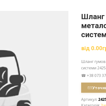
Шланг
метало
систем
від
0.00
г
Шланг гумов
системи 2425
☎ +38 073 37
Уточн
Артикул:
242
Категорія:
За