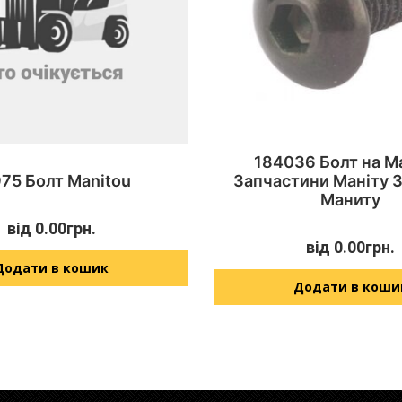
184036 Болт на M
75 Болт Manitou
Запчастини Маніту 
Маниту
від
0.00
грн.
від
0.00
грн.
Додати в кошик
Додати в коши