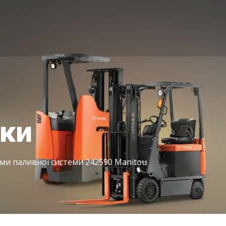
іки
и паливної системи 242590 Manitou