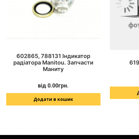
602865, 788131 Індикатор
радіатора Manitou. Запчасти
619
Маниту
від
0.00
грн.
Додати в кошик