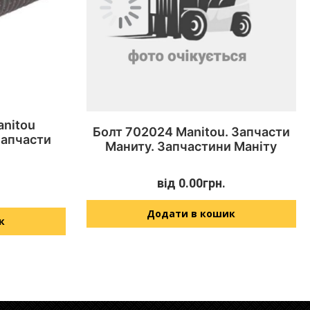
anitou
Болт 702024 Manitou. Запчасти
Запчасти
Маниту. Запчастини Маніту
від
0.00
грн.
Додати в кошик
к