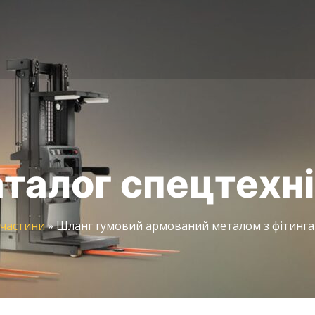
талог спецтехн
частини
»
Шланг гумовий армований металом з фітингам