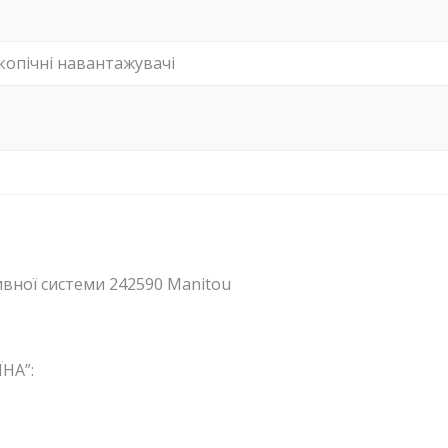
копічні навантажувачі
вної системи 242590 Manitou
НА”: