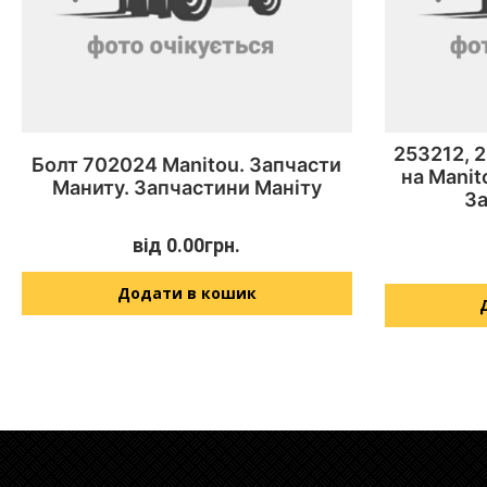
253212, 
Болт 702024 Manitou. Запчасти
на Manit
Маниту. Запчастини Маніту
З
від
0.00
грн.
Додати в кошик