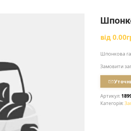
Шпонко
від
0.00
г
Шпонкова га
Замовити за
Уточн
Артикул:
189
Категорія:
За