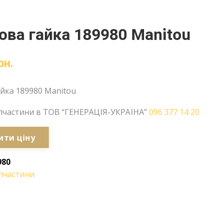
ва гайка 189980 Manitou
рн.
йка 189980 Manitou
пчастини в ТОВ “ГЕНЕРАЦІЯ-УКРАЇНА”
096 377 14 20
ити ціну
980
пчастини