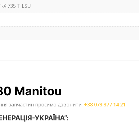
-X 735 T LSU
80 Manitou
лення запчастин просимо дзвонити
+38 073 377 14 21
ГЕНЕРАЦІЯ-УКРАЇНА”: