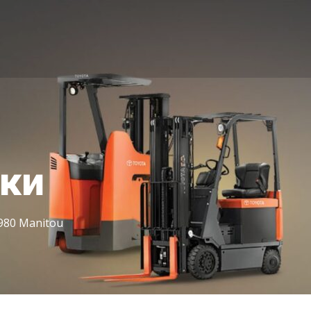
іки
80 Manitou