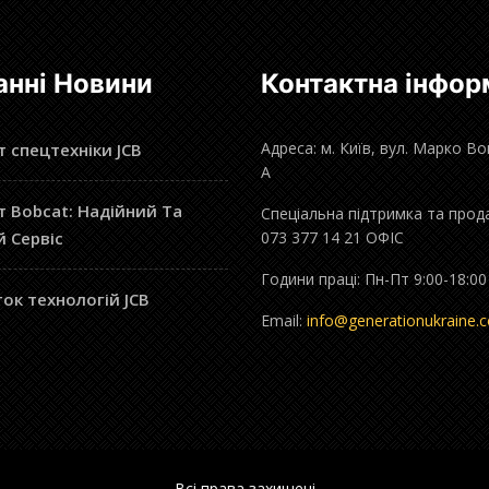
анні Новини
Контактна інфор
Адреса: м. Київ, вул. Марко В
 спецтехніки JCB
А
 Bobcat: Надійний Та
Спеціальна підтримка та прод
й Сервіс
073 377 14 21 ОФІС
Години праці: Пн-Пт 9:00-18:00
ок технологій JCB
Email:
info@generationukraine.
Всі права захищені