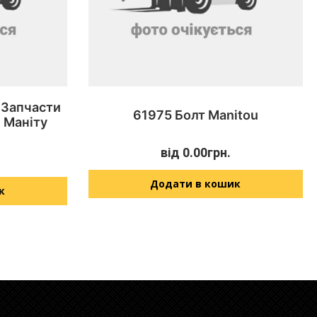
 Запчасти
61975 Болт Manitou
 Маніту
від
0.00
грн.
Додати в кошик
к