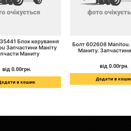
235441 Блок керування
Болт 602608 Manitou.
ou Запчастини Маніту
Маниту. Запчастини
апчасти Маниту
від
0.00
грн.
від
0.00
грн.
Додати в коши
Додати в кошик