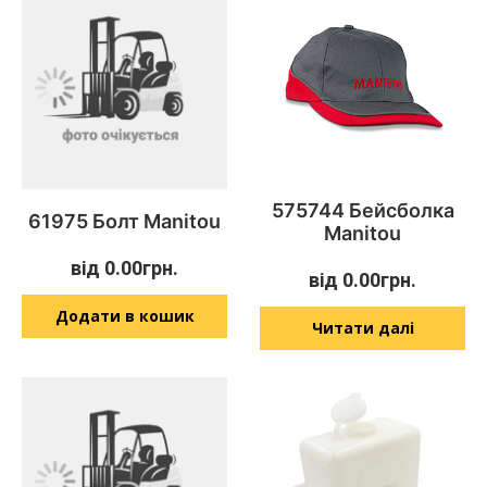
575744 Бейсболка
61975 Болт Manitou
Manitou
від
0.00
грн.
від
0.00
грн.
Додати в кошик
Читати далі