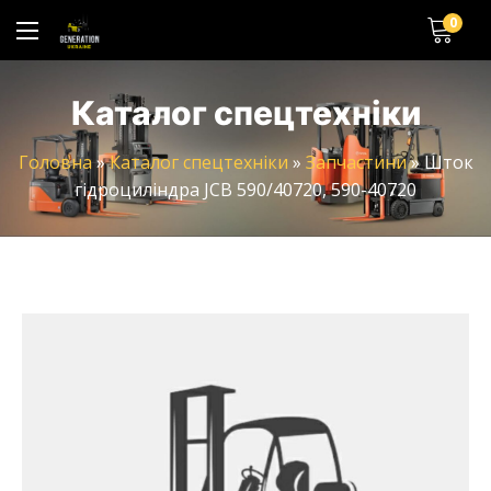
0
Каталог спецтехніки
Головна
»
Каталог спецтехніки
»
Запчастини
»
Шток
гідроциліндра JCB 590/40720, 590-40720