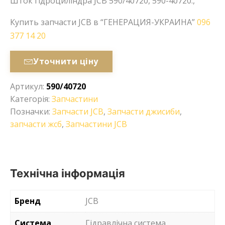
Шток гідроциліндра JCB 590/40720, 590-40720.,
Купить запчасти JCB в “ГЕНЕРАЦИЯ-УКРАИНА”
096
377 14 20
Уточнити ціну
Артикул:
590/40720
Категорія:
Запчастини
Позначки:
Запчасти JCB
,
Запчасти джисиби
,
запчасти жсб
,
Запчастини JCB
Технічна інформація
Бренд
JCB
Система
Гідравлічна система