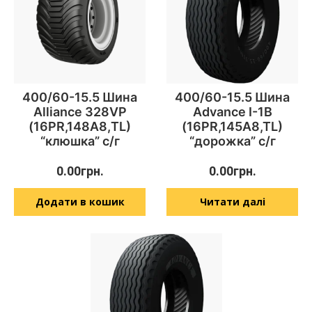
400/60-15.5 Шина
400/60-15.5 Шина
Alliance 328VP
Advance I-1B
(16PR,148А8,TL)
(16PR,145A8,TL)
“клюшка” с/г
“дорожка” с/г
0.00
грн.
0.00
грн.
Додати в кошик
Читати далі