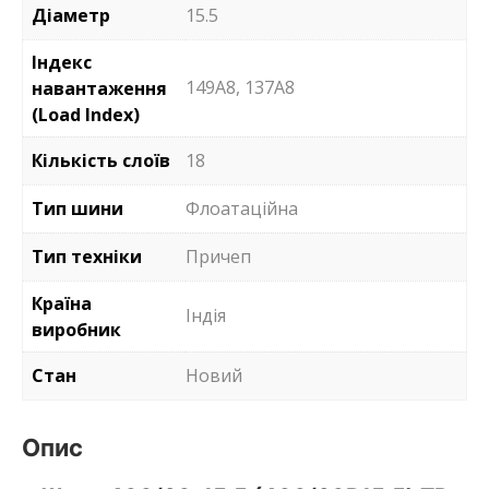
Діаметр
15.5
Індекс
149A8, 137А8
навантаження
(Load Index)
Кількість слоїв
18
Тип шини
Флоатаційна
Тип техніки
Причеп
Країна
Індія
виробник
Стан
Новий
Опис