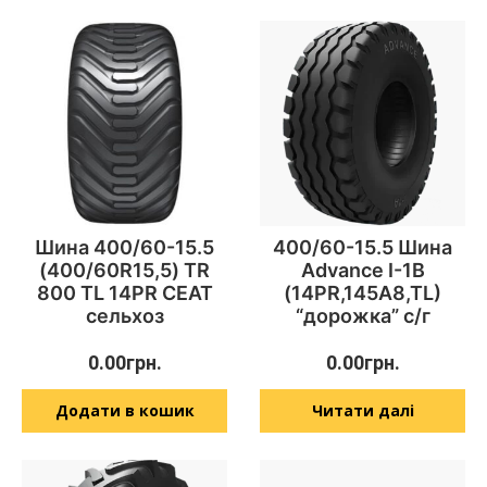
Шина 400/60-15.5
400/60-15.5 Шина
(400/60R15,5) TR
Advance I-1B
800 TL 14PR CEAT
(14PR,145A8,TL)
сельхоз
“дорожка” с/г
0.00
грн.
0.00
грн.
Додати в кошик
Читати далі