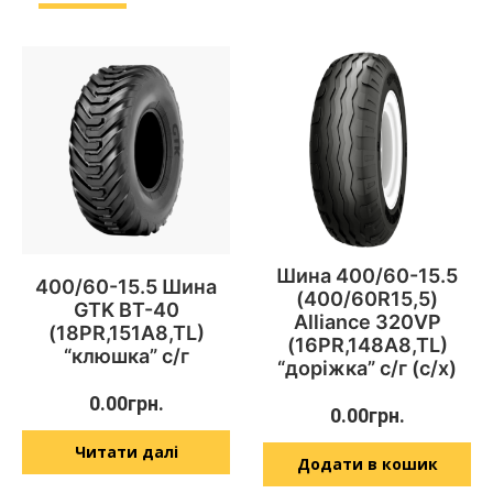
Шина 400/60-15.5
400/60-15.5 Шина
(400/60R15,5)
GTK BT-40
Alliance 320VP
(18PR,151A8,TL)
(16PR,148A8,TL)
“клюшка” с/г
“доріжка” с/г (с/х)
0.00
грн.
0.00
грн.
Читати далі
Додати в кошик