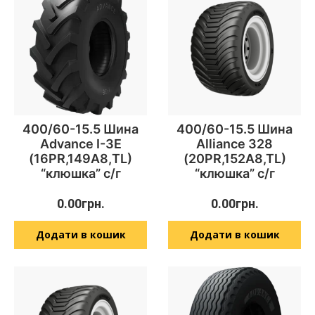
400/60-15.5 Шина
400/60-15.5 Шина
Advance I-3E
Alliance 328
(16PR,149А8,TL)
(20PR,152A8,TL)
“клюшка” с/г
“клюшка” с/г
0.00
грн.
0.00
грн.
Додати в кошик
Додати в кошик