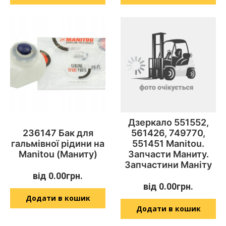
Дзеркало 551552,
236147 Бак для
561426, 749770,
гальмівної рідини на
551451 Manitou.
Manitou (Маниту)
Запчасти Маниту.
Запчастини Маніту
від
0.00
грн.
від
0.00
грн.
Додати в кошик
Додати в кошик