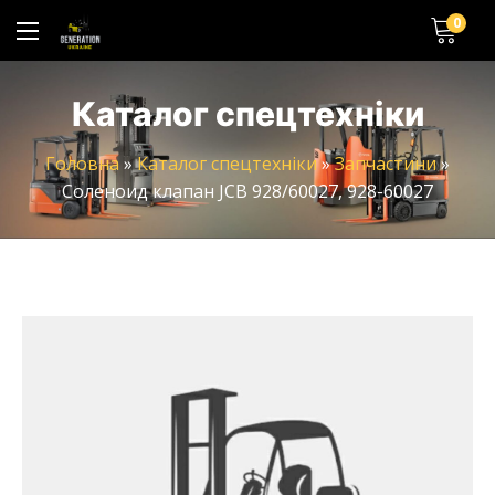
0
Каталог спецтехніки
Головна
»
Каталог спецтехніки
»
Запчастини
»
Соленоид клапан JCB 928/60027, 928-60027