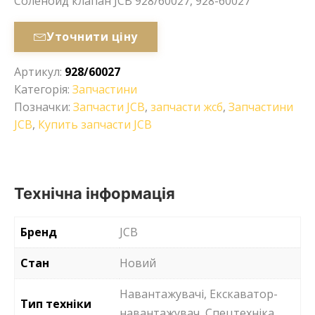
Соленоид клапан JCB 928/60027, 928-60027
Уточнити ціну
Артикул:
928/60027
Категорія:
Запчастини
Позначки:
Запчасти JCB
,
запчасти жсб
,
Запчастини
JCB
,
Купить запчасти JCB
Технічна інформація
Бренд
JCB
Стан
Новий
Навантажувачі, Екскаватор-
Тип техніки
навантажувач, Спецтехніка