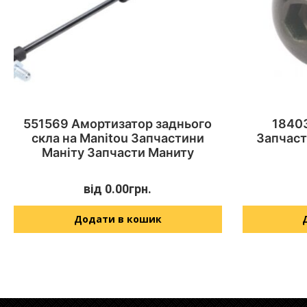
551569 Амортизатор заднього
18403
скла на Manitou Запчастини
Запчаст
Маніту Запчасти Маниту
від
0.00
грн.
Додати в кошик