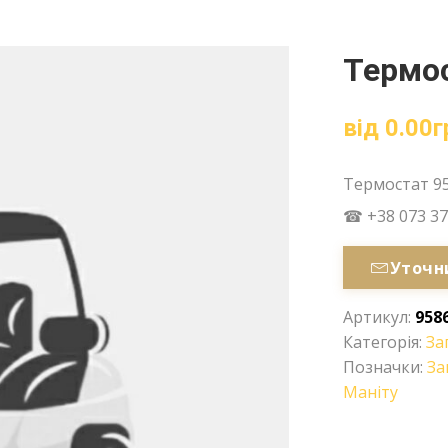
Термос
від
0.00
г
Термостат 9
☎ +38 073 37
Уточн
Артикул:
958
Категорія:
За
Позначки:
За
Маніту