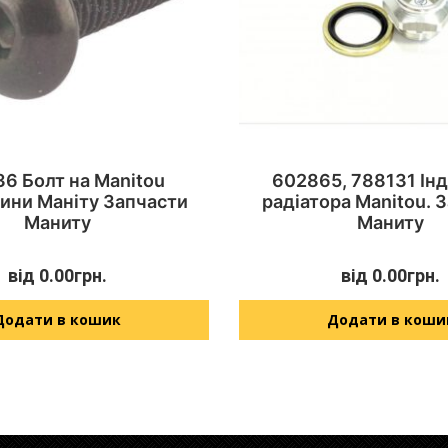
6 Болт на Manitou
602865, 788131 Ін
ини Маніту Запчасти
радіатора Manitou. 
Маниту
Маниту
від
0.00
грн.
від
0.00
грн.
Додати в кошик
Додати в коши