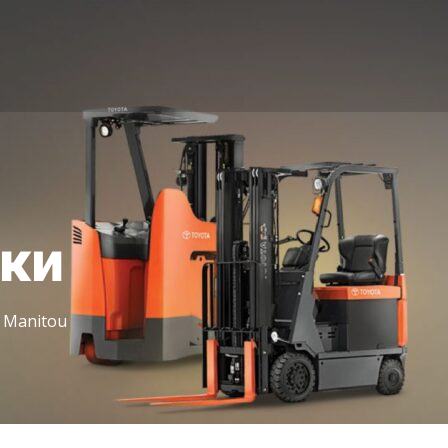
іки
 Manitou