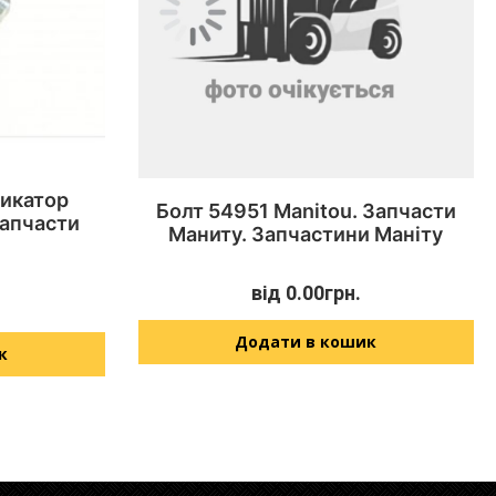
дикатор
Болт 54951 Manitou. Запчасти
Запчасти
Маниту. Запчастини Маніту
від
0.00
грн.
Додати в кошик
к