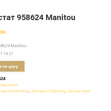
тат 958624 Manitou
рн.
58624 Manitou
7 14 21
ити ціну
624
пчастини
пчасти Manitou
,
Запчасти Маниту
,
Запчастини