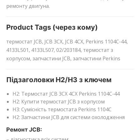
ремонту двигуна.
Product Tags (через кому)
термостат JCB, JCB 3CX, JCB 4CX, Perkins 1104C-44,
4133L501, 4133L507, 02/203184, термостат з
корпусом, запчастини JCB, запчастини Perkins
Підзаголовки H2/H3 з ключем
H2: Термостат JCB 3CX 4CX Perkins 1104C-44
H2: Купити термостат JCB з корпусом
H3: Сумісність термостата Perkins 1104C
H2: Запчастини JCB для системи охолодження
Ремонт JCB:
– діагностика всіх систем;