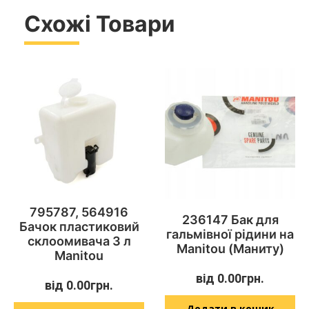
Схожі Товари
795787, 564916
236147 Бак для
Бачок пластиковий
гальмівної рідини на
склоомивача 3 л
Manitou (Маниту)
Manitou
від
0.00
грн.
від
0.00
грн.
Додати в кошик