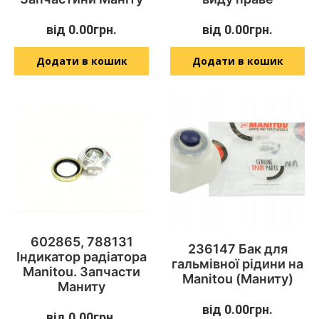
від
0.00
грн.
від
0.00
грн.
Додати в кошик
Додати в кошик
602865, 788131
236147 Бак для
Індикатор радіатора
гальмівної рідини на
Manitou. Запчасти
Manitou (Маниту)
Маниту
від
0.00
грн.
від
0.00
грн.