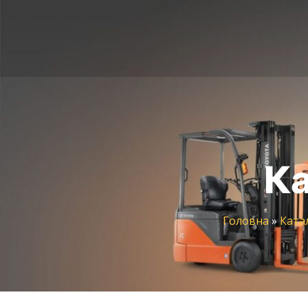
Ка
Головна
»
Ката