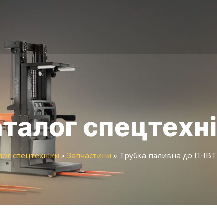
талог спецтехн
лог спецтехніки
»
Запчастини
»
Трубка паливна до ПНВТ 