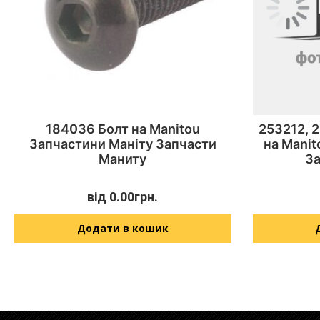
184036 Болт на Manitou
253212, 
Запчастини Маніту Запчасти
на Manit
Маниту
З
від
0.00
грн.
Додати в кошик