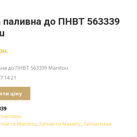
 паливна до ПНВТ 563339
u
рн.
вна до ПНВТ 563339 Manitou
7 14 21
ити ціну
339
пчастини
пчасти Manitou
,
Запчасти Маниту
,
Запчастини