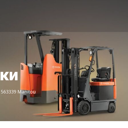
іки
563339 Manitou