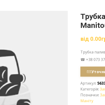
Трубка
Manito
від
0.00
г
Трубка пали
☎ +38 073 37
Уточн
Артикул:
563
Категорія:
За
Позначки:
За
Маніту