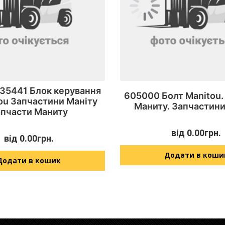
235441 Блок керування
605000 Болт Manitou.
ou Запчастини Маніту
Маниту. Запчастини
апчасти Маниту
від
0.00
грн.
від
0.00
грн.
Додати в коши
Додати в кошик