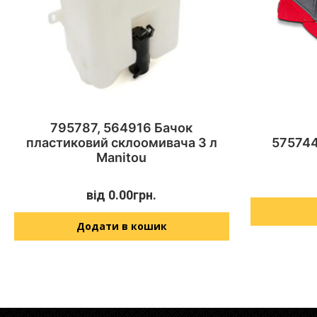
795787, 564916 Бачок
пластиковий склоомивача 3 л
575744
Manitou
від
0.00
грн.
Додати в кошик