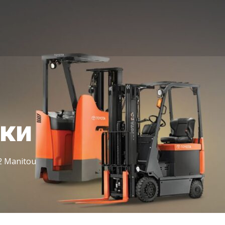
іки
 Manitou