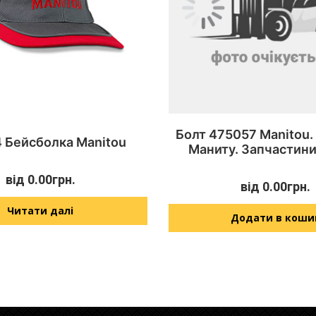
Болт 475057 Manitou.
 Бейсболка Manitou
Маниту. Запчастини
від
0.00
грн.
від
0.00
грн.
Читати далі
Додати в коши