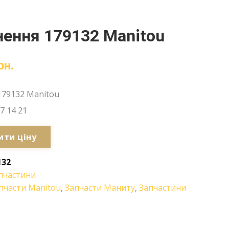
ення 179132 Manitou
рн.
179132 Manitou
7 14 21
ити ціну
132
пчастини
пчасти Manitou
,
Запчасти Маниту
,
Запчастини