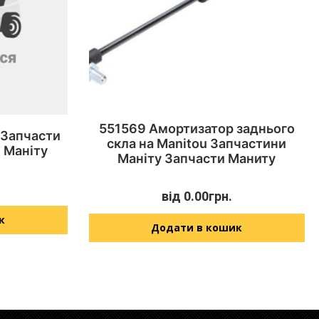
551569 Амортизатор заднього
 Запчасти
скла на Manitou Запчастини
 Маніту
Маніту Запчасти Маниту
від
0.00
грн.
к
Додати в кошик