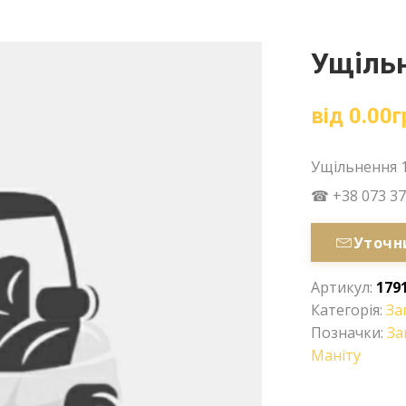
Ущільн
від
0.00
г
Ущільнення 
☎ +38 073 37
Уточн
Артикул:
179
Категорія:
За
Позначки:
За
Маніту