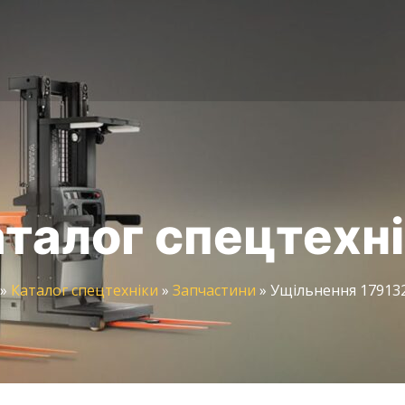
талог спецтехн
»
Каталог спецтехніки
»
Запчастини
»
Ущільнення 179132