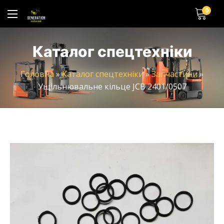
0
Каталог спецтехніки
Головна
»
Каталог спецтехніки
»
Запчастини
»
Ущільнювальне кільце JCB 2401/0507