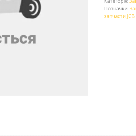
Категорія:
За
Позначки:
За
запчасти JCB