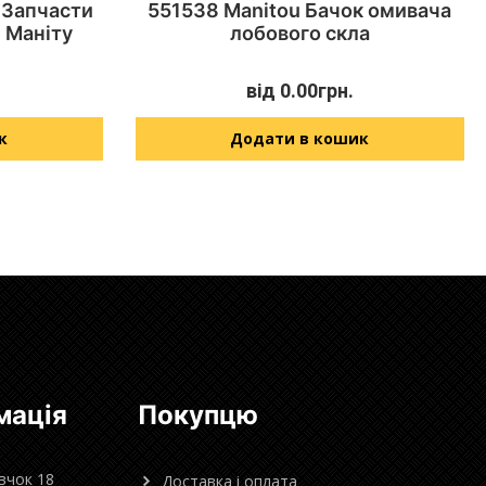
 Запчасти
551538 Manitou Бачок омивача
 Маніту
лобового скла
від
0.00
грн.
к
Додати в кошик
мація
Покупцю
овчок 18
Доставка і оплата