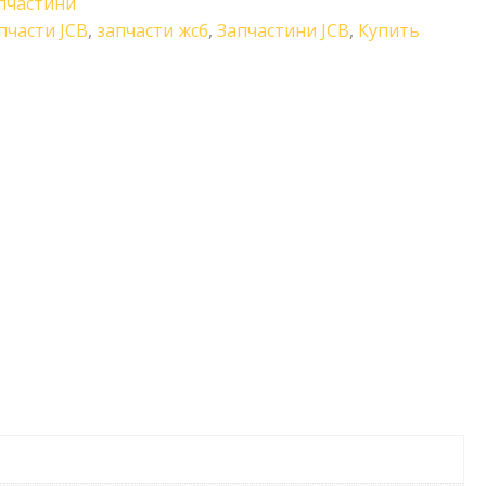
пчастини
пчасти JCB
,
запчасти жсб
,
Запчастини JCB
,
Купить