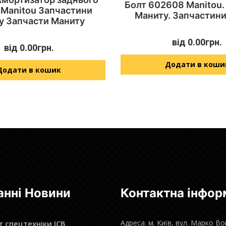
Болт 602608 Manitou.
 Manitou Запчастини
Маниту. Запчастини
у Запчасти Маниту
від
0.00
грн.
від
0.00
грн.
Додати в коши
Додати в кошик
анні Новини
Контактна інфор
Адреса: м. Київ, вул. Марко В
 спецтехніки JCB