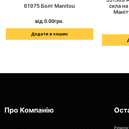
61975 Болт Manitou
скла на
Маніт
від
0.00
грн.
Додати в кошик
Про Компанію
Ост
Ремонт