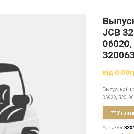
Выпуск
JCB 32
06020,
32006
від
0.00
г
Выпускной ко
06020, 320-0
Уточн
Артикул:
320