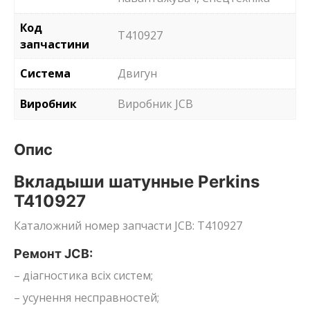
Код
T410927
запчастини
Система
Двигун
Виробник
Виробник JCB
Опис
Вкладыши шатунные Perkins
T410927
Каталожний номер запчасти JCB: T410927
Ремонт JCB:
– діагностика всіх систем;
– усунення несправностей;