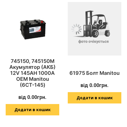
745150, 745150M
Акумулятор (АКБ)
12V 145AH 1000A
61975 Болт Manitou
OEM Manitou
(6СТ-145)
від
0.00
грн.
від
0.00
грн.
Додати в кошик
Додати в кошик