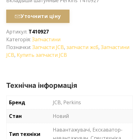
Вкладыши шатунные Perkins T410927
Уточнити ціну
Артикул:
T410927
Категорія:
Запчастини
Позначки:
Запчасти JCB
,
запчасти жсб
,
Запчастини
JCB
,
Купить запчасти JCB
Технічна інформація
Бренд
JCB, Perkins
Стан
Новий
Навантажувачі, Екскаватор-
Тип техніки
навантажувач, Спецтехніка