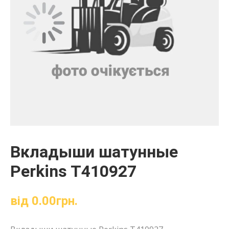
Вкладыши шатунные
Perkins T410927
від
0.00
грн.