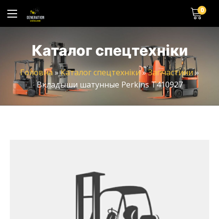
0
Каталог спецтехніки
Головна
»
Каталог спецтехніки
»
Запчастини
»
Вкладыши шатунные Perkins T410927