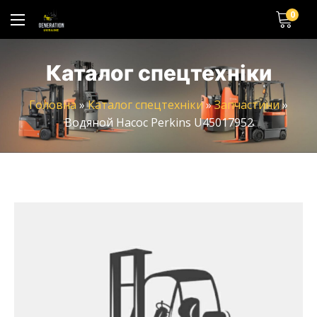
0
Каталог спецтехніки
Головна
»
Каталог спецтехніки
»
Запчастини
»
Водяной Насос Perkins U45017952