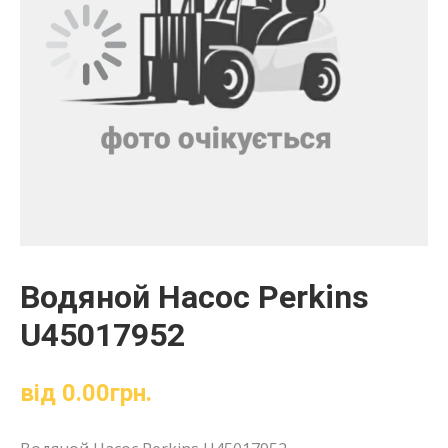
Водяной Насос Perkins
U45017952
від
0.00
грн.