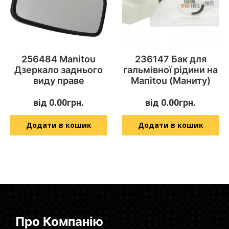
256484 Manitou
236147 Бак для
Дзеркало заднього
гальмівної рідини на
виду праве
Manitou (Маниту)
від
0.00
грн.
від
0.00
грн.
Додати в кошик
Додати в кошик
Про Компанію