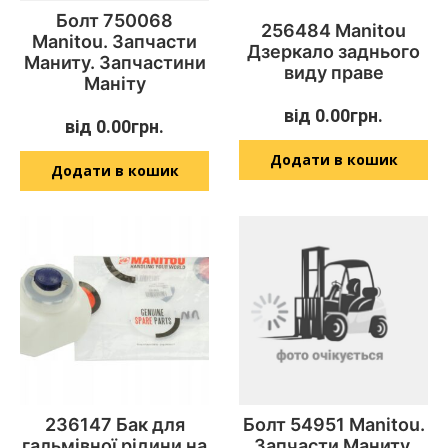
Болт 750068
256484 Manitou
Manitou. Запчасти
Дзеркало заднього
Маниту. Запчастини
виду праве
Маніту
від
0.00
грн.
від
0.00
грн.
Додати в кошик
Додати в кошик
236147 Бак для
Болт 54951 Manitou.
гальмівної рідини на
Запчасти Маниту.