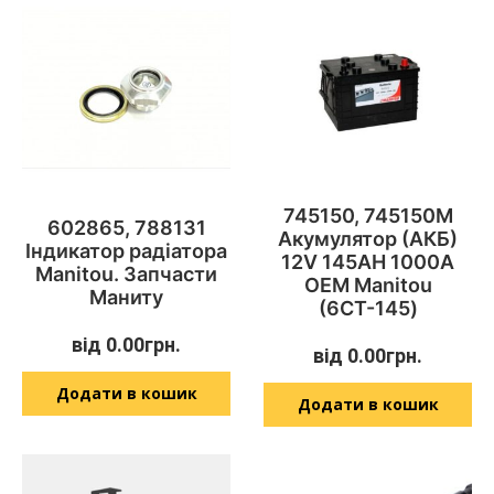
745150, 745150M
602865, 788131
Акумулятор (АКБ)
Індикатор радіатора
12V 145AH 1000A
Manitou. Запчасти
OEM Manitou
Маниту
(6СТ-145)
від
0.00
грн.
від
0.00
грн.
Додати в кошик
Додати в кошик