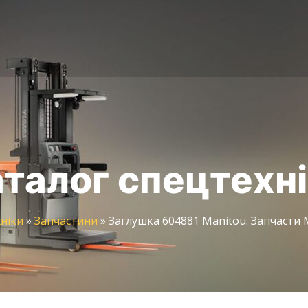
талог спецтехн
ніки
»
Запчастини
»
Заглушка 604881 Manitou. Запчасти 