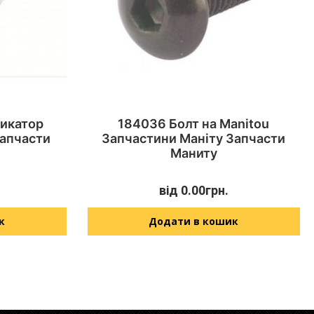
дикатор
184036 Болт на Manitou
Запчасти
Запчастини Маніту Запчасти
Маниту
від
0.00
грн.
к
Додати в кошик