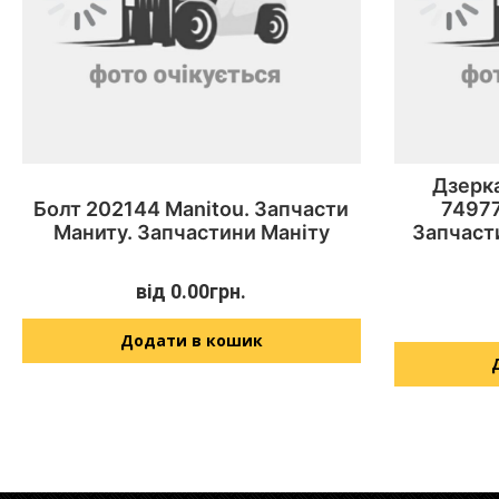
Дзерка
Болт 202144 Manitou. Запчасти
74977
Маниту. Запчастини Маніту
Запчаст
від
0.00
грн.
Додати в кошик