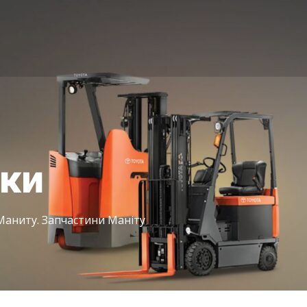
іки
Маниту. Запчастини Маніту