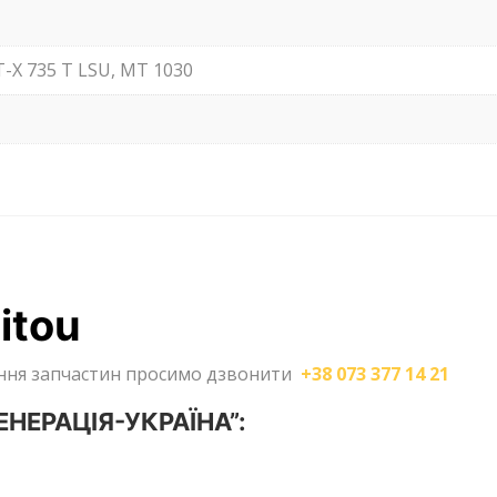
-X 735 T LSU, MT 1030
itou
лення запчастин просимо дзвонити
+38 073 377 14 21
ГЕНЕРАЦІЯ-УКРАЇНА”: