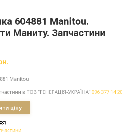
ка 604881 Manitou.
ти Маниту. Запчастини
у
рн.
881 Manitou
пчастини в ТОВ “ГЕНЕРАЦІЯ-УКРАЇНА”
096 377 14 20
ити ціну
881
пчастини