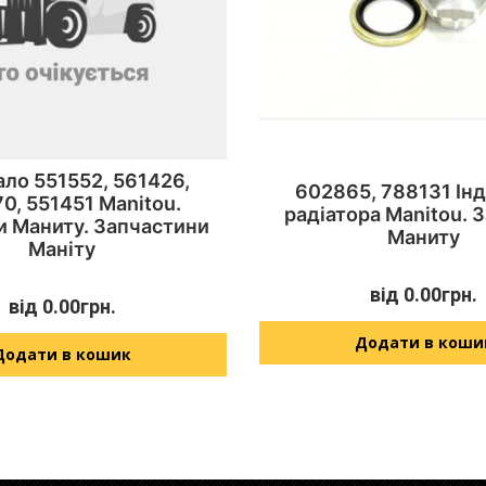
ло 551552, 561426,
602865, 788131 Ін
0, 551451 Manitou.
радіатора Manitou. 
и Маниту. Запчастини
Маниту
Маніту
від
0.00
грн.
від
0.00
грн.
Додати в коши
Додати в кошик