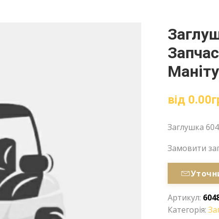
Заглуш
Запчас
Маніт
від
0.00
г
Заглушка 604
Замовити за
Уточн
Артикул:
604
Категорія:
За