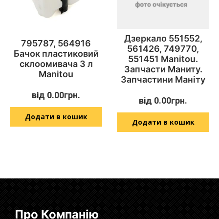
Дзеркало 551552,
795787, 564916
561426, 749770,
Бачок пластиковий
551451 Manitou.
склоомивача 3 л
Запчасти Маниту.
Manitou
Запчастини Маніту
від
0.00
грн.
від
0.00
грн.
Додати в кошик
Додати в кошик
Про Компанію