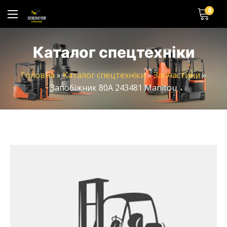
0
Каталог спецтехніки
Головна
»
Каталог спецтехніки
»
Запчастини
»
Запобіжник 80А 243481 Manitou