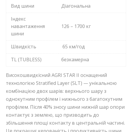
Вид шини
Діагональна
Індекс
навантаження
126 – 1700 кг
шини
Швидкість
65 км/год
TL (TUBLESS)
безкамерна
Високошвидкісний AGRI STAR II оснащений
технологією Stratified Layer (SLT) — унікальною
комбінацією двох шарів: верхнього шару з
однокутним профілем і нижнього з багатокутним
профілем. Після 40% зносу шини нижній шар опори
контактує з землею, що призводить до
збільшення площі контакту в центральній частині.
Це покращує керованість і продуктивність шини.