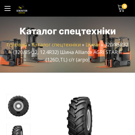
0
Каталог спецтехніки
Головна
»
Каталог спецтехніки
»
Шини
»
320/85R32
(320/85-32, 12.4R32) Шина Alliance AGRI STAR II
(126D,TL) с/г (агро)