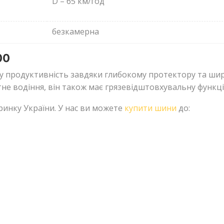
D – 65 км/год
безкамерна
00
у продуктивність завдяки глибокому протектору та широ
ртне водіння, він також має грязевідштовхувальну функ
ринку України. У нас ви можете
купити шини
до: