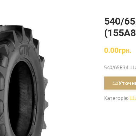
540/6
(155A8
0.00
грн.
540/65R34 Ши
Уточн
Категорія:
Ш