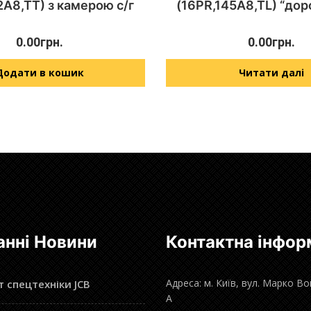
2A8,TT) з камерою с/г
(16PR,145A8,TL) “дор
0.00
грн.
0.00
грн.
Додати в кошик
Читати далі
анні Новини
Контактна інфор
Адреса: м. Київ, вул. Марко В
 спецтехніки JCB
А