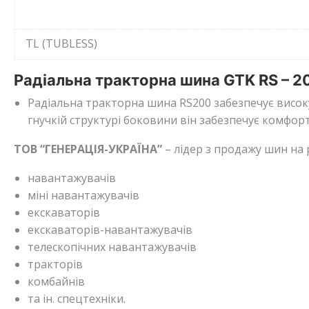
TL (TUBLESS)
Радіальна тракторна шина GTK RS – 2
Радіальна тракторна шина RS200 забезпечує висок
гнучкій структурі боковини він забезпечує комфо
ТОВ “ГЕНЕРАЦІЯ-УКРАЇНА”
– лідер з продажу шин на 
навантажувачів
міні навантажувачів
екскаваторів
екскаваторів-навантажувачів
телескопічних навантажувачів
тракторів
комбайнів
та ін. спецтехніки.