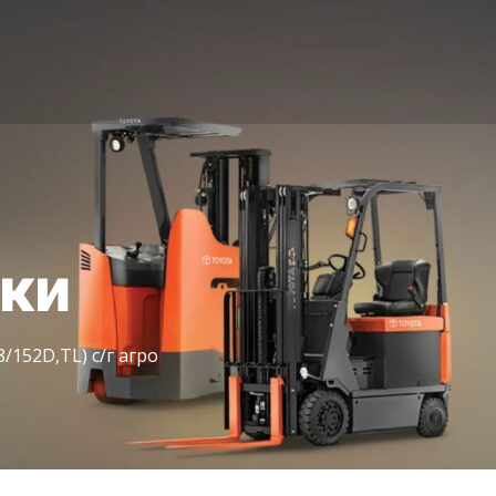
іки
152D,TL) с/г агро