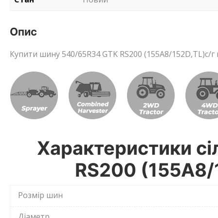
Опис
Купити шину 540/65R34 GTK RS200 (155A8/152D,TL)с/г 
Характеристики сі
RS200 (155A8/1
Розмір шин
Діаметр