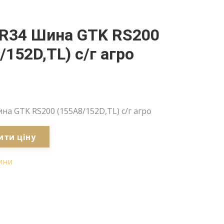
5R34 Шина GTK RS200
/152D,TL) с/г агро
на GTK RS200 (155A8/152D,TL) с/г агро
ити ціну
ини