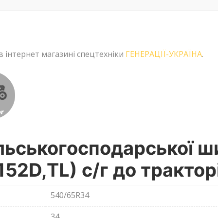
в інтернет магазині спецтехніки
ГЕНЕРАЦІЇ-УКРАЇНА
.
льськогосподарської 
52D,TL) с/г до тракторі
540/65R34
34