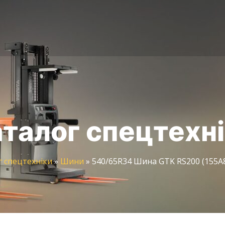
талог спецтехн
г спецтехніки
»
Шини
»
540/65R34 Шина GTK RS200 (155A8/