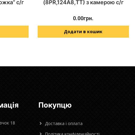
ожка” с/г
(8PR,124А8,TT) з камерою с/г
0.00
грн.
Додати в кошик
мація
Покупцю
овчок 18
Доставка і оплата
Політика конфіденційності