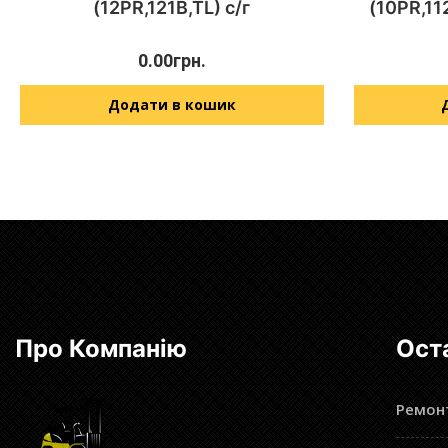
(12PR,121B,TL) с/г
(10PR,11
0.00
грн.
Додати в кошик
Про Компанію
Ост
Ремонт