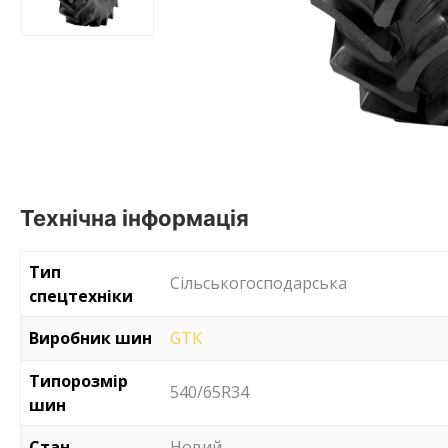
Технічна інформація
Тип
Сільськогосподарська
спецтехніки
Виробник шин
GTK
Типорозмір
540/65R34
шин
Стан
Новий