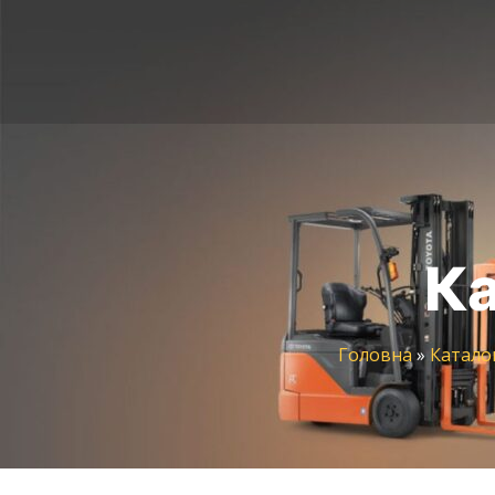
Ка
Головна
»
Катало